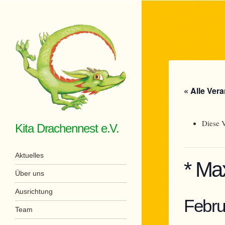
« Alle Ver
Diese V
Kita Drachennest e.V.
Menü
Zum Inhalt springen
Aktuelles
* Ma
Über uns
Ausrichtung
Febru
Team