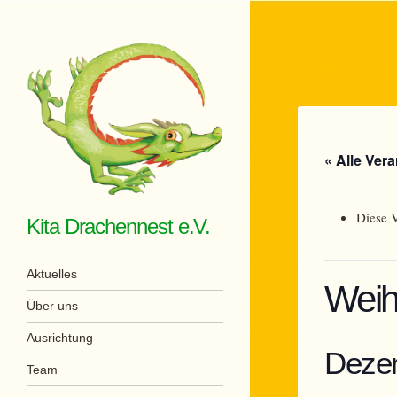
« Alle Ver
Diese V
Kita Drachennest e.V.
Menü
Zum Inhalt springen
Aktuelles
Weih
Über uns
Ausrichtung
Deze
Team