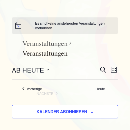
Es sind keine anstehenden Veranstaltungen
vorhanden.
Veranstaltungen
Veranstaltungen
AB HEUTE
Veranst
SUCHE
Vera
LISTE
Datum
Suche
Ansi
wählen.
Veranstaltungen
Vorherige
Heute
NÄCHSTE
und
VERANSTALTUNGEN
Navi
Ansicht
KALENDER ABONNIEREN
Navigat